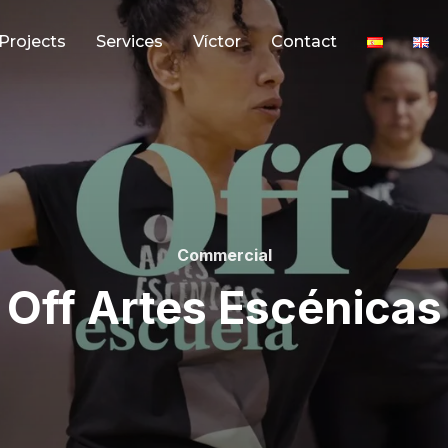
Projects
Services
Víctor
Contact
Commercial
Off Artes Escénicas