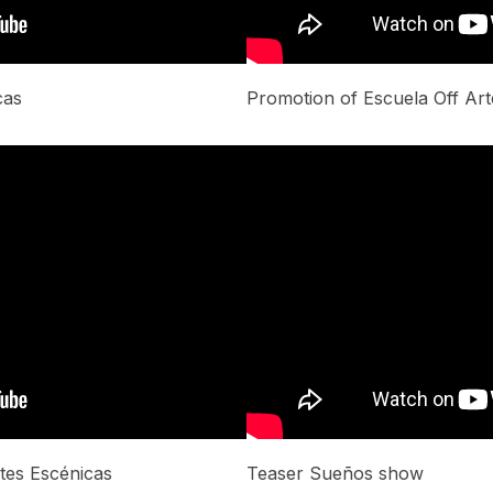
cas
Promotion of Escuela Off Art
tes Escénicas
Teaser Sueños show