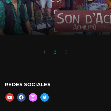
1
2
3
REDES SOCIALES
youtube
facebook
instagram
twitter